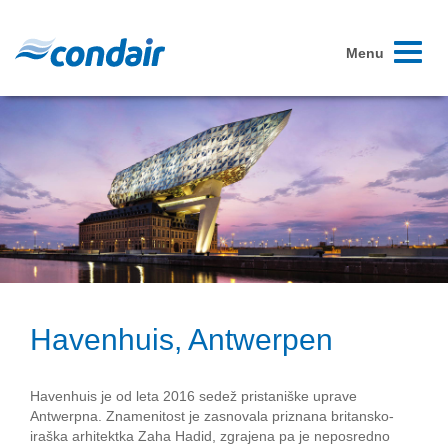
Toggle
Menu
navigati
Havenhuis, Antwerpen
Havenhuis je od leta 2016 sedež pristaniške uprave
Antwerpna. Znamenitost je zasnovala priznana britansko-
iraška arhitektka Zaha Hadid, zgrajena pa je neposredno