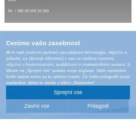
Tel. + 386 (0) 599 20 390
Izdelki
Cenimo vašo zasebnost
Zaposlitev
Mi in naši poslovni partnerji uporabljamo tehnologije, vključno s
piškotki, za zbiranje informacij o vas za različne namene,
Reference
vključno s funkcionalnimi, analitičnimi in marketinškimi nameni. S
klikom na „Sprejmi vse“ podate svoje soglasje. Vaše nastavitve
bodo veljale samo za to spletno mesto. Če želite prilagoditi svoje
Pravna obvestila
nastavitve, lahko to storite z izbiro „Nastavitve“.
Sprejmi vse
Condair Group
Zavrni vse
Prilagodi
Copyright 2026 Condair Group