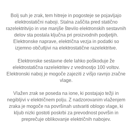
Bolj suh je zrak, tem hitreje in pogosteje se pojavljajo
elektrostatični naboji. Stalna zaščita pred statično
razelektritvijo in vse manjše število elektronskih sestavnih
delov sta postala ključna pri proizvodnih podjetjih.
Elektronske naprave, električna vezja in podatki so
izjemno občutljivi na elektrostatične razelektritve.
Elektronske sestavne dele lahko poškoduje že
elektrostatična razelektritev z vrednostjo 100 voltov.
Elektronski naboj je mogoče zajeziti z višjo ravnjo zračne
vlage.
Vlažen zrak se poseda na ione, ki postajajo težji in
negibljivi v električnem polju. Z nadzorovanim vlaženjem
zraka je mogoče na površinah ustvariti oblogo vlage, ki
kljub nizki gostoti poskrbi za prevodnost površin in
preprečuje oblikovanje električnih nabojev.