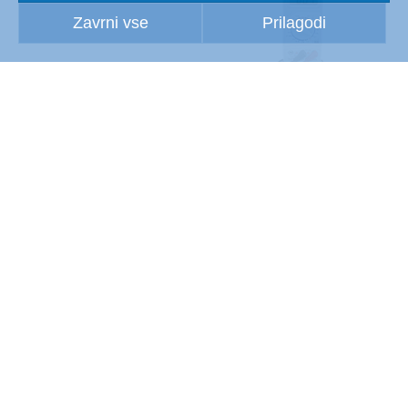
Zavrni vse
Prilagodi
Električni preizkusni laboratorij
Proizvodnja silicijevih rezin