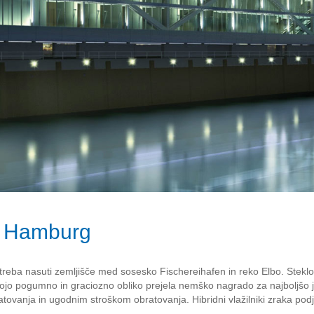
, Hamburg
treba nasuti zemljišče med sosesko Fischereihafen in reko Elbo. Steklo, 
vojo pogumno in graciozno obliko prejela nemško nagrado za najboljšo j
vanja in ugodnim stroškom obratovanja. Hibridni vlažilniki zraka podje