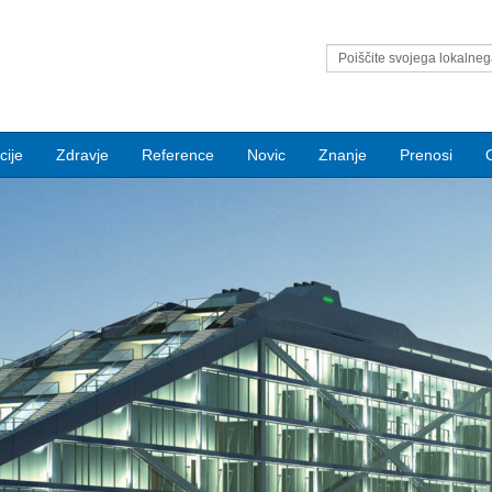
Poiščite svojega lokalne
distributerja za Condair
cije
Zdravje
Reference
Novic
Znanje
Prenosi