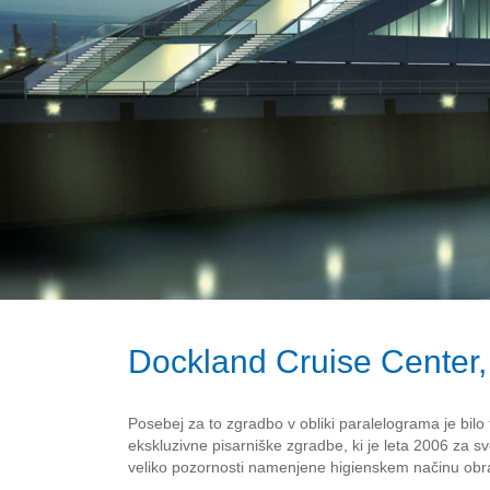
Dockland Cruise Center
Posebej za to zgradbo v obliki paralelograma je bilo 
ekskluzivne pisarniške zgradbe, ki je leta 2006 za s
veliko pozornosti namenjene higienskem načinu obrato