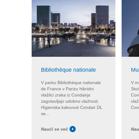
Bibliothèque nationale
Mu
V parku Bibliothèque nationale
V m
de France v Parizu hibridni
Stut
vlažilci zraka iz Condairja
Con
zagotavljajo udobno vlažnost.
vlaž
Higienska kakovost Condair DL
Cond
se...
Nauči se več
Nau