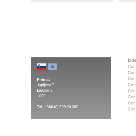
Izde
Con
Con
Con
Premat
Con
Japljeva 7
Ljubljana
Con
1000
Con
Cond
Tel. + 386 (0) 599 20 390
Con