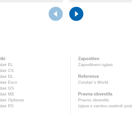
lki
Zaposlitev
dair EL
Zaposlitveni oglasi
dair CS
Reference
dair DL
dair Esco
Condair’s World
dair GS
Pravna obvestila
dair ME
air Optisorp
Pravno obvestilo
dair RS
Izjava o varstvu osebnih pod