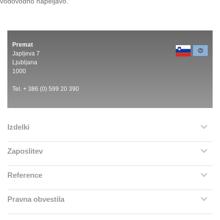
vodovodno napeljavo.
Premat
Japljeva 7
Ljubljana
1000
Tel. + 386 (0) 599 20 390
Izdelki
Zaposlitev
Reference
Pravna obvestila