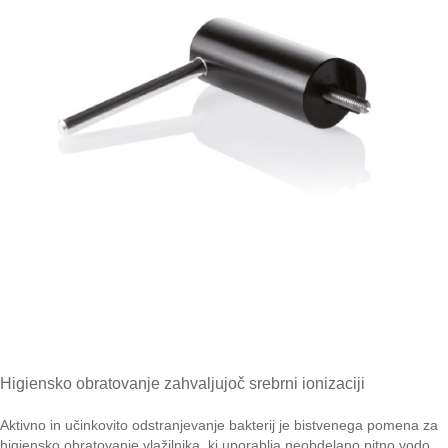
Higiensko obratovanje zahvaljujoč srebrni ionizaciji
Aktivno in učinkovito odstranjevanje bakterij je bistvenega pomena za
higiensko obratovanje vlažilnika, ki uporablja neobdelano pitno vodo.