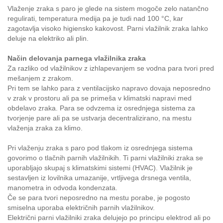
Vlaženje zraka s paro je glede na sistem mogoče zelo natančno
regulirati, temperatura medija pa je tudi nad 100 °C, kar
zagotavlja visoko higiensko kakovost. Parni vlažilnik zraka lahko
deluje na elektriko ali plin.
Način delovanja parnega vlažilnika zraka
Za razliko od vlažilnikov z izhlapevanjem se vodna para tvori pred
mešanjem z zrakom.
Pri tem se lahko para z ventilacijsko napravo dovaja neposredno
v zrak v prostoru ali pa se primeša v klimatski napravi med
obdelavo zraka. Para se odvzema iz osrednjega sistema za
tvorjenje pare ali pa se ustvarja decentralizirano, na mestu
vlaženja zraka za klimo.
Pri vlaženju zraka s paro pod tlakom iz osrednjega sistema
govorimo o tlačnih parnih vlažilnikih. Ti parni vlažilniki zraka se
uporabljajo skupaj s klimatskimi sistemi (HVAC). Vlažilnik je
sestavljen iz lovilnika umazanije, vrtljivega drsnega ventila,
manometra in odvoda kondenzata.
Če se para tvori neposredno na mestu porabe, je pogosto
smiselna uporaba električnih parnih vlažilnikov.
Električni parni vlažilniki zraka delujejo po principu elektrod ali po