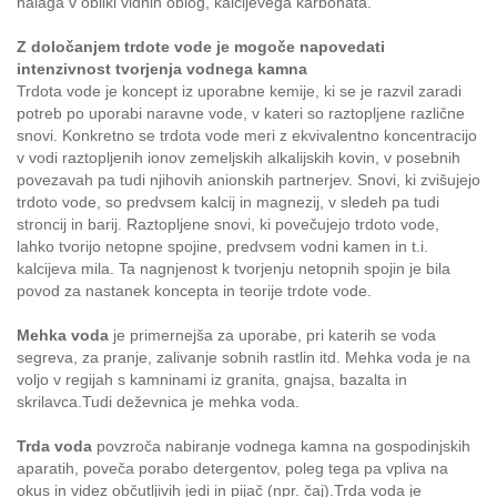
nalaga v obliki vidnih oblog, kalcijevega karbonata.
Z določanjem trdote vode je mogoče napovedati
intenzivnost tvorjenja vodnega kamna
Trdota vode je koncept iz uporabne kemije, ki se je razvil zaradi
potreb po uporabi naravne vode, v kateri so raztopljene različne
snovi. Konkretno se trdota vode meri z ekvivalentno koncentracijo
v vodi raztopljenih ionov zemeljskih alkalijskih kovin, v posebnih
povezavah pa tudi njihovih anionskih partnerjev. Snovi, ki zvišujejo
trdoto vode, so predvsem kalcij in magnezij, v sledeh pa tudi
stroncij in barij. Raztopljene snovi, ki povečujejo trdoto vode,
lahko tvorijo netopne spojine, predvsem vodni kamen in t.i.
kalcijeva mila. Ta nagnjenost k tvorjenju netopnih spojin je bila
povod za nastanek koncepta in teorije trdote vode.
Mehka voda
je primernejša za uporabe, pri katerih se voda
segreva, za pranje, zalivanje sobnih rastlin itd. Mehka voda je na
voljo v regijah s kamninami iz granita, gnajsa, bazalta in
skrilavca.Tudi deževnica je mehka voda.
Trda voda
povzroča nabiranje vodnega kamna na gospodinjskih
aparatih, poveča porabo detergentov, poleg tega pa vpliva na
okus in videz občutljivih jedi in pijač (npr. čaj).Trda voda je