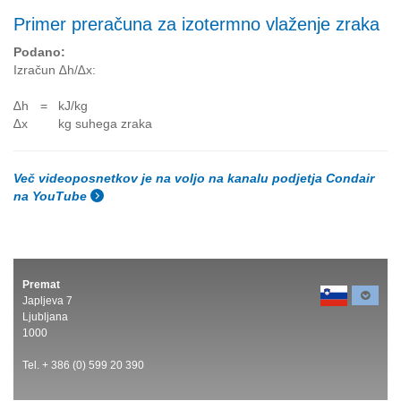
Primer preračuna za izotermno vlaženje zraka
Podano:
Izračun ∆h/∆x:
∆h
=
kJ/kg
∆x
kg suhega zraka
Več videoposnetkov je na voljo na kanalu podjetja Condair
na YouTube
Premat
Japljeva 7
Ljubljana
1000
Tel. + 386 (0) 599 20 390