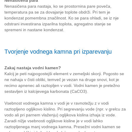
Nenasičena para
Nenasičena para nastaja, ko se prostornina pare poveča,
temperatura pa se za dovajanje toplote obdrži. Pri tem je
kondenzat pomembna značilnost. Ko se para ohladi, se iz nje
odstrani investirana izparilna toplota, agregatno stanje se
spremeni in nastane kondenzat.
Tvorjenje vodnega kamna pri izparevanju
Zakaj nastaja vodni kamen?
Kalcij je peti najpogostejši element v zemeljski skorji. Pogosto se
ne nahaja v čisti obliki, temveč je vezan na druge snovi, kot je
recimo apnenec ali raztopljen v vodi. Vodni kamen je pretežno
sestavljen iz kalcijevega karbonata (CaCO3).
Vsebnost vodnega kamna v vodi je v ravnotežju z v vodi
raztopljeno ogljikovo kislino. Pri segrevanju vode (npr. v grelcu za
vodo ali pri parnem vlaženju) ogljikova kislina izhaja iz vode.
Zaradi nižje vsebnosti ogljikove kisline je v vodi lahko
raztopljenega manj vodnega kamna. Presežni vodni kamen se