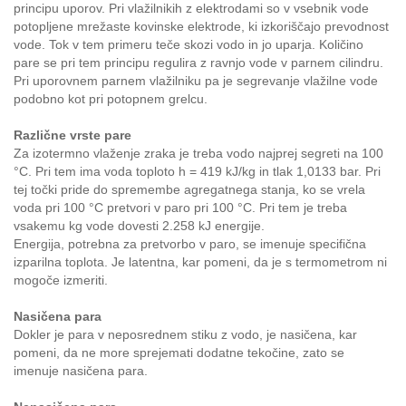
principu uporov. Pri vlažilnikih z elektrodami so v vsebnik vode
potopljene mrežaste kovinske elektrode, ki izkoriščajo prevodnost
vode. Tok v tem primeru teče skozi vodo in jo uparja. Količino
pare se pri tem principu regulira z ravnjo vode v parnem cilindru.
Pri uporovnem parnem vlažilniku pa je segrevanje vlažilne vode
podobno kot pri potopnem grelcu.
Različne vrste pare
Za izotermno vlaženje zraka je treba vodo najprej segreti na 100
°C. Pri tem ima voda toploto h = 419 kJ/kg in tlak 1,0133 bar. Pri
tej točki pride do spremembe agregatnega stanja, ko se vrela
voda pri 100 °C pretvori v paro pri 100 °C. Pri tem je treba
vsakemu kg vode dovesti 2.258 kJ energije.
Energija, potrebna za pretvorbo v paro, se imenuje specifična
izparilna toplota. Je latentna, kar pomeni, da je s termometrom ni
mogoče izmeriti.
Nasičena para
Dokler je para v neposrednem stiku z vodo, je nasičena, kar
pomeni, da ne more sprejemati dodatne tekočine, zato se
imenuje nasičena para.