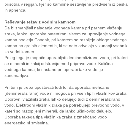
prisotna v regijah, kjer so kamnine sestavljene predvsem iz peska
in apnenca.
Reševanje težav z vodnim kamnom
Da bi zmanjšali nalaganje vodnega kamna pri parnem vlaženju
zraka, lahko uporabite patentirani sistem za upravljanje vodnega
kamna podjetja Condair, pri katerem se razbijejo obloge vodnega
kamna na grelnih elementih, ki se nato odvajajo v zunanji vsebnik
za vodni kamen.
Poleg tega je mogoče uporabljati demineralizirano vodo, pri kateri
se minerali in kalcij odstranijo med pripravo vode. Količina
vodnega kamna, ki nastane pri uporabi take vode, je
zanemarljiva.
Pri tem je treba upoštevati tudi to, da uporaba mehčane
(demineralizirane) vode ni mogoča pri vseh tipih vlažilnikov zraka.
Uporovni vlažilniki zraka lahko delujejo tudi z demineralizirano
vodo. Elektrodni vlažilnik zraka pa potrebujejo prevodno vodo, v
kateri so raztopljeni minerali, da lahko učinkovito delujejo.
Uporaba takega tipa vlažilnika zraka z zmehčano vodo
energetsko ni smiselna.