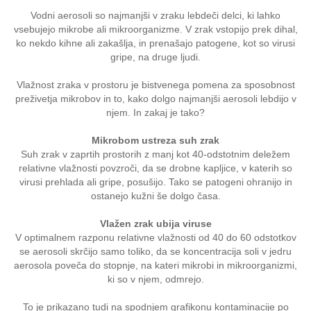
Vodni aerosoli so najmanjši v zraku lebdeči delci, ki lahko
vsebujejo mikrobe ali mikroorganizme. V zrak vstopijo prek dihal,
ko nekdo kihne ali zakašlja, in prenašajo patogene, kot so virusi
gripe, na druge ljudi.
Vlažnost zraka v prostoru je bistvenega pomena za sposobnost
preživetja mikrobov in to, kako dolgo najmanjši aerosoli lebdijo v
njem. In zakaj je tako?
Mikrobom ustreza suh zrak
Suh zrak v zaprtih prostorih z manj kot 40-odstotnim deležem
relativne vlažnosti povzroči, da se drobne kapljice, v katerih so
virusi prehlada ali gripe, posušijo. Tako se patogeni ohranijo in
ostanejo kužni še dolgo časa.
Vlažen zrak ubija viruse
V optimalnem razponu relativne vlažnosti od 40 do 60 odstotkov
se aerosoli skrčijo samo toliko, da se koncentracija soli v jedru
aerosola poveča do stopnje, na kateri mikrobi in mikroorganizmi,
ki so v njem, odmrejo.
To je prikazano tudi na spodnjem grafikonu kontaminacije po