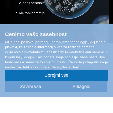
v jedru aerosola
Mikrobi odmrejo
Cenimo vašo zasebnost
OBMOČJE 1
OBMOČJE 2
OBMOČJE 3
Mi in naši poslovni partnerji uporabljamo tehnologije, vključno s
piškotki, za zbiranje informacij o vas za različne namene,
vključno s funkcionalnimi, analitičnimi in marketinškimi nameni. S
klikom na „Sprejmi vse“ podate svoje soglasje. Vaše nastavitve
bodo veljale samo za to spletno mesto. Če želite prilagoditi svoje
nastavitve, lahko to storite z izbiro „Nastavitve“.
Sprejmi vse
Zavrni vse
Prilagodi