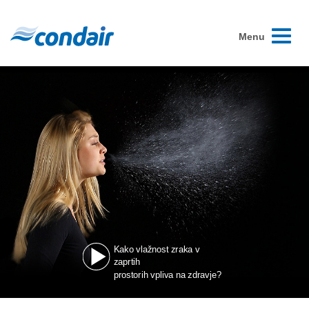
Toggle
Menu
navigati
Kako vlažnost zraka v
zaprtih
prostorih vpliva na zdravje?