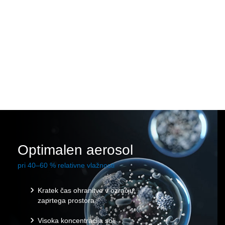
Optimalen aerosol
pri 40–60 % relativne vlažnosti
Kratek čas ohranitve v ozračju
zaprtega prostora
Visoka koncentracija soli