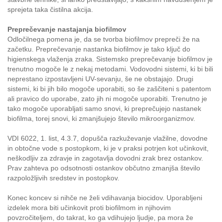
sprejeta taka čistilna akcija.
Preprečevanje nastajanja biofilmov
Odločilnega pomena je, da se tvorba biofilmov prepreči že na
začetku. Preprečevanje nastanka biofilmov je tako ključ do
higienskega vlaženja zraka. Sistemsko preprečevanje biofilmov je
trenutno mogoče le z nekaj metodami. Vodovodni sistemi, ki bi bili
neprestano izpostavljeni UV-sevanju, še ne obstajajo. Drugi
sistemi, ki bi jih bilo mogoče uporabiti, so še zaščiteni s patentom
ali pravico do uporabe, zato jih ni mogoče uporabiti. Trenutno je
tako mogoče uporabljati samo snovi, ki preprečujejo nastanek
biofilma, torej snovi, ki zmanjšujejo število mikroorganizmov.
VDI 6022, 1. list, 4.3.7, dopušča razkuževanje vlažilne, dovodne
in obtočne vode s postopkom, ki je v praksi potrjen kot učinkovit,
neškodljiv za zdravje in zagotavlja dovodni zrak brez ostankov.
Prav zahteva po odsotnosti ostankov občutno zmanjša število
razpoložljivih sredstev in postopkov.
Konec koncev si nihče ne želi vdihavanja biocidov. Uporabljeni
izdelek mora biti učinkovit proti biofilmom in njihovim
povzročiteljem, do takrat, ko ga vdihujejo ljudje, pa mora že