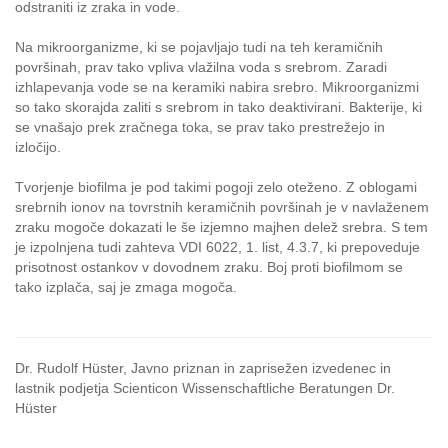
odstraniti iz zraka in vode.
Na mikroorganizme, ki se pojavljajo tudi na teh keramičnih
površinah, prav tako vpliva vlažilna voda s srebrom. Zaradi
izhlapevanja vode se na keramiki nabira srebro. Mikroorganizmi
so tako skorajda zaliti s srebrom in tako deaktivirani. Bakterije, ki
se vnašajo prek zračnega toka, se prav tako prestrežejo in
izločijo.
Tvorjenje biofilma je pod takimi pogoji zelo oteženo. Z oblogami
srebrnih ionov na tovrstnih keramičnih površinah je v navlaženem
zraku mogoče dokazati le še izjemno majhen delež srebra. S tem
je izpolnjena tudi zahteva VDI 6022, 1. list, 4.3.7, ki prepoveduje
prisotnost ostankov v dovodnem zraku. Boj proti biofilmom se
tako izplača, saj je zmaga mogoča.
Dr. Rudolf Hüster, Javno priznan in zaprisežen izvedenec in
lastnik podjetja Scienticon Wissenschaftliche Beratungen Dr.
Hüster