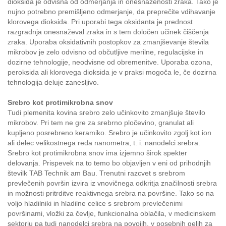
dioksida je odvisna od odmerjanja in onesnaženosti zraka. Tako je
nujno potrebno premišljeno odmerjanje, da preprečite vdihavanje
klorovega dioksida. Pri uporabi tega oksidanta je prednost
razgradnja onesnaževal zraka in s tem določen učinek čiščenja
zraka. Uporaba oksidativnih postopkov za zmanjševanje števila
mikrobov je zelo odvisno od občutljive merilne, regulacijske in
dozirne tehnologije, neodvisne od obremenitve. Uporaba ozona,
peroksida ali klorovega dioksida je v praksi mogoča le, če dozirna
tehnologija deluje zanesljivo.
Srebro kot protimikrobna snov
Tudi plemenita kovina srebro zelo učinkovito zmanjšuje število
mikrobov. Pri tem ne gre za srebrno pločevino, granulat ali
kupljeno posrebreno keramiko. Srebro je učinkovito zgolj kot ion
ali delec velikostnega reda nanometra, t. i. nanodelci srebra.
Srebro kot protimikrobna snov ima izjemno širok spekter
delovanja. Prispevek na to temo bo objavljen v eni od prihodnjih
številk TAB Technik am Bau. Trenutni razcvet s srebrom
prevlečenih površin izvira iz vnovičnega odkritja značilnosti srebra
in možnosti pritrditve reaktivnega srebra na površine. Tako so na
voljo hladilniki in hladilne celice s srebrom prevlečenimi
površinami, vložki za čevlje, funkcionalna oblačila, v medicinskem
sektorju pa tudi nanodelci srebra na povojih, v posebnih gelih za