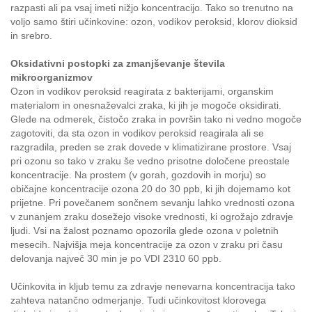
razpasti ali pa vsaj imeti nižjo koncentracijo. Tako so trenutno na
voljo samo štiri učinkovine: ozon, vodikov peroksid, klorov dioksid
in srebro.
Oksidativni postopki za zmanjševanje števila
mikroorganizmov
Ozon in vodikov peroksid reagirata z bakterijami, organskim
materialom in onesnaževalci zraka, ki jih je mogoče oksidirati.
Glede na odmerek, čistočo zraka in površin tako ni vedno mogoče
zagotoviti, da sta ozon in vodikov peroksid reagirala ali se
razgradila, preden se zrak dovede v klimatizirane prostore. Vsaj
pri ozonu so tako v zraku še vedno prisotne določene preostale
koncentracije. Na prostem (v gorah, gozdovih in morju) so
običajne koncentracije ozona 20 do 30 ppb, ki jih dojemamo kot
prijetne. Pri povečanem sončnem sevanju lahko vrednosti ozona
v zunanjem zraku dosežejo visoke vrednosti, ki ogrožajo zdravje
ljudi. Vsi na žalost poznamo opozorila glede ozona v poletnih
mesecih. Najvišja meja koncentracije za ozon v zraku pri času
delovanja največ 30 min je po VDI 2310 60 ppb.
Učinkovita in kljub temu za zdravje nenevarna koncentracija tako
zahteva natančno odmerjanje. Tudi učinkovitost klorovega