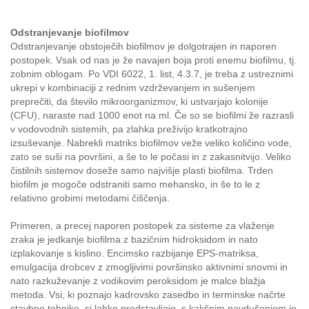
Odstranjevanje biofilmov
Odstranjevanje obstoječih biofilmov je dolgotrajen in naporen
postopek. Vsak od nas je že navajen boja proti enemu biofilmu, tj.
zobnim oblogam. Po VDI 6022, 1. list, 4.3.7, je treba z ustreznimi
ukrepi v kombinaciji z rednim vzdrževanjem in sušenjem
preprečiti, da število mikroorganizmov, ki ustvarjajo kolonije
(CFU), naraste nad 1000 enot na ml. Če so se biofilmi že razrasli
v vodovodnih sistemih, pa zlahka preživijo kratkotrajno
izsuševanje. Nabrekli matriks biofilmov veže veliko količino vode,
zato se suši na površini, a še to le počasi in z zakasnitvijo. Veliko
čistilnih sistemov doseže samo najvišje plasti biofilma. Trden
biofilm je mogoče odstraniti samo mehansko, in še to le z
relativno grobimi metodami čiščenja.
Primeren, a precej naporen postopek za sisteme za vlaženje
zraka je jedkanje biofilma z bazičnim hidroksidom in nato
izplakovanje s kislino. Encimsko razbijanje EPS-matriksa,
emulgacija drobcev z zmogljivimi površinsko aktivnimi snovmi in
nato razkuževanje z vodikovim peroksidom je malce blažja
metoda. Vsi, ki poznajo kadrovsko zasedbo in terminske načrte
stavbne tehnike, si lahko predstavljajo, s kakšnim navdušenjem je