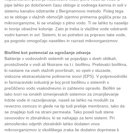
pipe lahko po določenem času obloge iz vodnega kamna in soli v
sistemu kanalov odstranite z Bergmannovo metodo. Poleg tega
so te obloge v vlažnih območjih izjemno primerna gojišča prav za
mikroorganizme, ki se vnašajo s pitno vodo. Ti se lahko tu naselijo
in tvorijo obsežne kolonije. Zato je treba iz vlažilne vode odstraniti
vodni kamen in sol. Sistemi, ki so potrebni za pripravo take vode,
pa pogosto omogočajo naselitev in razrast mikroorganizmov.
Biofilmi kot potencial za ogrožanje zdravja
Bakterije v vodovodnih sistemih se pojavljajo v dveh oblikah,
prostoživeče v vodi ali fiksirane na t.i. biofilmu. Prebivalci biofilma,
ki nastane na vseh vlažnih površinah, so vpeti v sluzaste,
viskozne ekstracelularne polimerne snovi (EPS). V polprevodniški
in farmacevtski industriji je boj proti biofilmu v sistemih s
prečiščeno vodo vsakodnevno in zahtevno opravilo. Biofilm se
tako tvori na ionskih izmenjevalcih sistemov za zmanjševanje
trdote vode in razsoljevanje, naseli se lahko na modulih za
reverzno osmozo in glede na tip tudi prebije membrano, tako da
se znajdejo tudi na strani permeata. Tako poseli tudi stene
cevovodov in zbiralnikov, ki se nahajajo za temi sistemi. Pri
atmosfersko odprtih zbiralnikih lahko dodaten vnos
mikroorganizmov iz okoliškega zraka še dodatno doprinese k