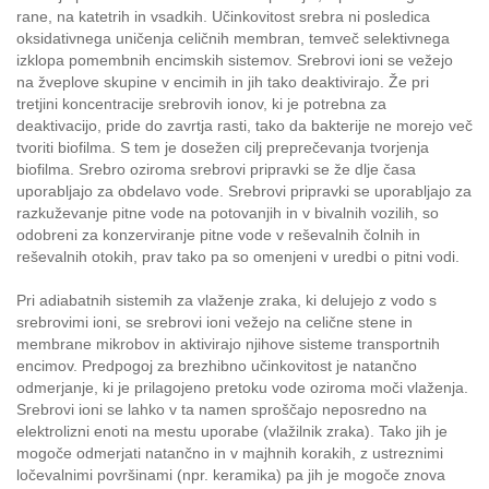
rane, na katetrih in vsadkih. Učinkovitost srebra ni posledica
oksidativnega uničenja celičnih membran, temveč selektivnega
izklopa pomembnih encimskih sistemov. Srebrovi ioni se vežejo
na žveplove skupine v encimih in jih tako deaktivirajo. Že pri
tretjini koncentracije srebrovih ionov, ki je potrebna za
deaktivacijo, pride do zavrtja rasti, tako da bakterije ne morejo več
tvoriti biofilma. S tem je dosežen cilj preprečevanja tvorjenja
biofilma. Srebro oziroma srebrovi pripravki se že dlje časa
uporabljajo za obdelavo vode. Srebrovi pripravki se uporabljajo za
razkuževanje pitne vode na potovanjih in v bivalnih vozilih, so
odobreni za konzerviranje pitne vode v reševalnih čolnih in
reševalnih otokih, prav tako pa so omenjeni v uredbi o pitni vodi.
Pri adiabatnih sistemih za vlaženje zraka, ki delujejo z vodo s
srebrovimi ioni, se srebrovi ioni vežejo na celične stene in
membrane mikrobov in aktivirajo njihove sisteme transportnih
encimov. Predpogoj za brezhibno učinkovitost je natančno
odmerjanje, ki je prilagojeno pretoku vode oziroma moči vlaženja.
Srebrovi ioni se lahko v ta namen sproščajo neposredno na
elektrolizni enoti na mestu uporabe (vlažilnik zraka). Tako jih je
mogoče odmerjati natančno in v majhnih korakih, z ustreznimi
ločevalnimi površinami (npr. keramika) pa jih je mogoče znova