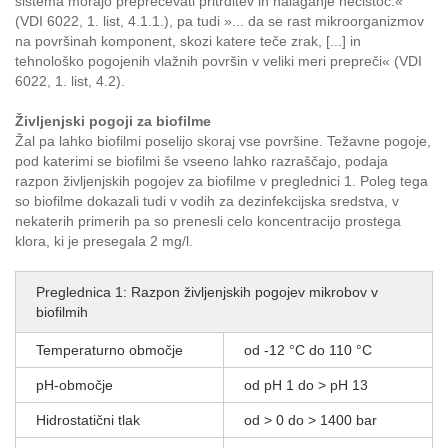
sistema morajo preprečevati pritrditev in nalaganje nečistoč.«
(VDI 6022, 1. list, 4.1.1.), pa tudi »... da se rast mikroorganizmov
na površinah komponent, skozi katere teče zrak, [...] in
tehnološko pogojenih vlažnih površin v veliki meri prepreči« (VDI
6022, 1. list, 4.2).
Življenjski pogoji za biofilme
Žal pa lahko biofilmi poselijo skoraj vse površine. Težavne pogoje,
pod katerimi se biofilmi še vseeno lahko razraščajo, podaja
razpon življenjskih pogojev za biofilme v preglednici 1. Poleg tega
so biofilme dokazali tudi v vodih za dezinfekcijska sredstva, v
nekaterih primerih pa so prenesli celo koncentracijo prostega
klora, ki je presegala 2 mg/l.
Preglednica 1: Razpon življenjskih pogojev mikrobov v
biofilmih
Temperaturno območje
od -12 °C do 110 °C
pH-območje
od pH 1 do > pH 13
Hidrostatični tlak
od > 0 do > 1400 bar