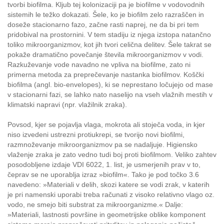
tvorbi biofilma. Kljub tej kolonizaciji pa je biofilme v vodovodnih
sistemih le težko dokazati. Šele, ko je biofilm zelo razraščen in
doseže stacionarno fazo, začne rasti naprej, ne da bi pri tem
pridobival na prostornini. V tem stadiju iz njega izstopa natančno
toliko mikroorganizmov, kot jih tvori celična delitev. Šele takrat se
pokaže dramatično povečanje števila mikroorganizmov v vodi.
Razkuževanje vode navadno ne vpliva na biofilme, zato ni
primerna metoda za preprečevanje nastanka biofilmov. Koščki
biofilma (angl. bio-envelopes), ki se neprestano ločujejo od mase
v stacionarni fazi, se lahko nato naselijo na vseh vlažnih mestih v
klimatski napravi (npr. vlažilnik zraka).
Povsod, kjer se pojavlja vlaga, mokrota ali stoječa voda, in kjer
niso izvedeni ustrezni protiukrepi, se tvorijo novi biofilmi,
razmnoževanje mikroorganizmov pa se nadaljuje. Higiensko
vlaženje zraka je zato vedno tudi boj proti biofilmom. Veliko zahtev
posodobljene izdaje VDI 6022, 1. list, je usmerjenih prav v to,
čeprav se ne uporablja izraz »biofilm«. Tako je pod točko 3.6
navedeno: »Materiali v delih, skozi katere se vodi zrak, v katerih
je pri namenski uporabi treba računati z visoko relativno vlago oz.
vodo, ne smejo biti substrat za mikroorganizme.« Dalje:
»Materiali, lastnosti površine in geometrijske oblike komponent