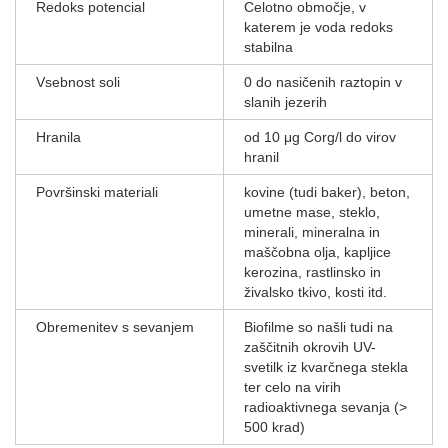
Redoks potencial
Celotno območje, v
katerem je voda redoks
stabilna
Vsebnost soli
0 do nasičenih raztopin v
slanih jezerih
Hranila
od 10 μg Corg/l do virov
hranil
Površinski materiali
kovine (tudi baker), beton,
umetne mase, steklo,
minerali, mineralna in
maščobna olja, kapljice
kerozina, rastlinsko in
živalsko tkivo, kosti itd.
Obremenitev s sevanjem
Biofilme so našli tudi na
zaščitnih okrovih UV-
svetilk iz kvarčnega stekla
ter celo na virih
radioaktivnega sevanja (>
500 krad)