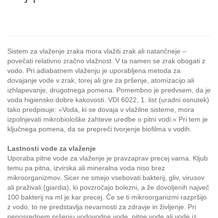
Sistem za vlaženje zraka mora vlažiti zrak ali natančneje –
povečati relativno zračno vlažnost. V ta namen se zrak obogati z
vodo. Pri adiabatnem vlaženju je uporabljena metoda za
dovajanje vode v zrak, torej ali gre za pršenje, atomizacijo ali
izhlapevanje, drugotnega pomena. Pomembno je predvsem, da je
voda higiensko dobre kakovosti. VDI 6022, 1. list (uradni osnutek)
tako predpisuje: »Voda, ki se dovaja v vlažilne sisteme, mora
izpolnjevati mikrobiološke zahteve uredbe o pitni vodi.« Pri tem je
ključnega pomena, da se prepreči tvorjenje biofilma v vodih.
Lastnosti vode za vlaženje
Uporaba pitne vode za vlaženje je pravzaprav precej varna. Kljub
temu pa pitna, izvirska ali mineralna voda niso brez
mikroorganizmov. Sicer ne smejo vsebovati bakterij, gliv, virusov
ali praživali (giardia), ki povzročajo bolezni, a že dovoljenih največ
100 bakterij na ml je kar precej. Če se ti mikroorganizmi razpršijo
z vodo, to ne predstavlja nevarnosti za zdravje in življenje. Pri
neposrednem pršenju vodovodne vode, pitne vode ali vode iz